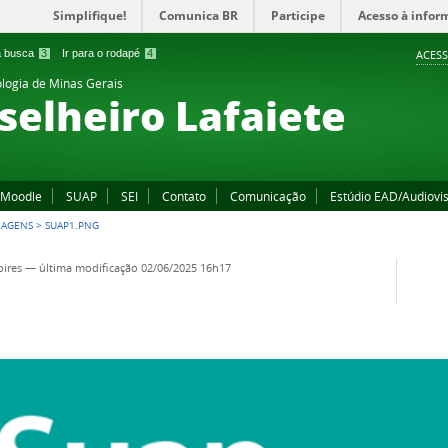
Simplifique!
Comunica BR
Participe
Acesso à infor
 a busca
3
Ir para o rodapé
4
ACESS
ologia de Minas Gerais
elheiro Lafaiete
Moodle
SUAP
SEI
Contato
Comunicação
Estúdio EAD/Audiovi
MAGENS
>
SUAP1.PNG
pires
—
última modificação
02/06/2025 16h17