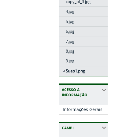
copy_of_3.jpg
4.jpg
5.jpg
6.jpg
7.jpg
8.jpg
9.jpg
Suap1.png
ACESSO À
INFORMAÇÃO
Informações Gerais
CAMPI