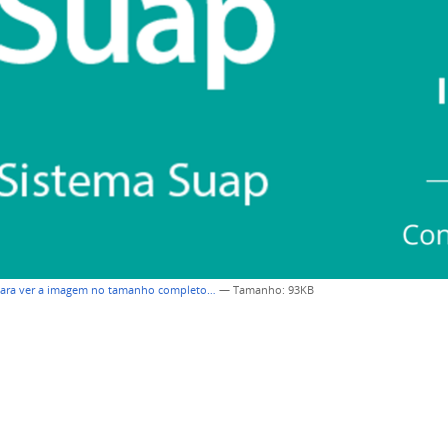
para ver a imagem no tamanho completo…
—
Tamanho
: 93KB