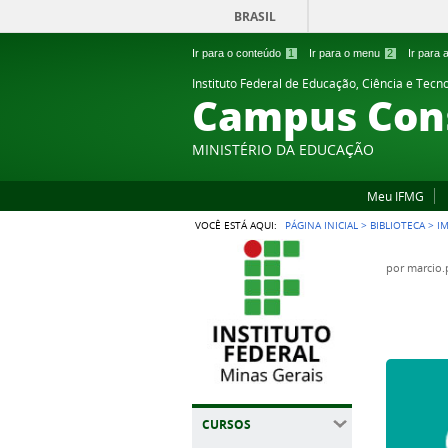
BRASIL
Ir para o conteúdo
1
Ir para o menu
2
Ir para
Instituto Federal de Educação, Ciência e Tecn
Campus Cons
MINISTÉRIO DA EDUCAÇÃO
Meu IFMG
VOCÊ ESTÁ AQUI:
PÁGINA INICIAL
>
BIBLIOTECA
>
I
por
marcio.
CURSOS