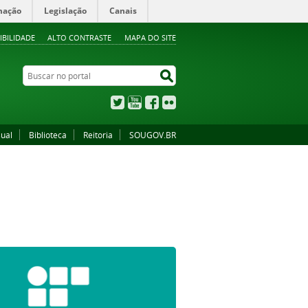
mação
Legislação
Canais
IBILIDADE
ALTO CONTRASTE
MAPA DO SITE
Buscar no portal
Buscar no portal
Twitter
YouTube
Facebook
Flickr
sual
Biblioteca
Reitoria
SOUGOV.BR