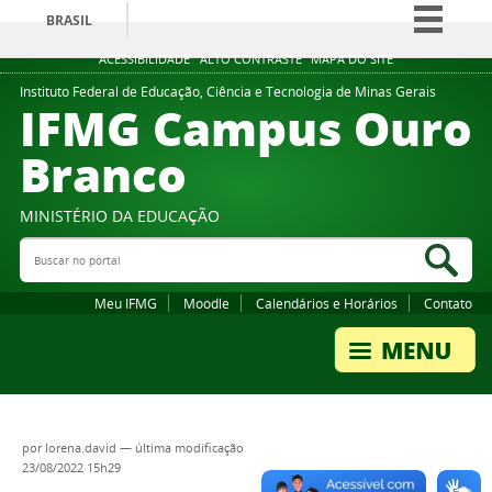
BRASIL
Simplifique!
ACESSIBILIDADE
ALTO CONTRASTE
MAPA DO SITE
Comunica BR
Instituto Federal de Educação, Ciência e Tecnologia de Minas Gerais
IFMG Campus Ouro
Participe
Branco
Acesso à informação
Legislação
MINISTÉRIO DA EDUCAÇÃO
Canais
Buscar no portal
Bus
Meu IFMG
Moodle
Calendários e Horários
Contato
por
lorena.david
—
última modificação
23/08/2022 15h29