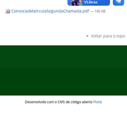
ConvocaoMatrculaSegundaChamada.pdf
— 190 KB
Voltar para o topo
Desenvolvido com o CMS de código aberto
Plone