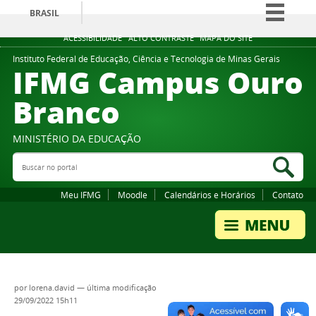
BRASIL
Simplifique!
ACESSIBILIDADE
ALTO CONTRASTE
MAPA DO SITE
Comunica BR
Instituto Federal de Educação, Ciência e Tecnologia de Minas Gerais
IFMG Campus Ouro
Participe
Branco
Acesso à informação
Legislação
MINISTÉRIO DA EDUCAÇÃO
Canais
Buscar no portal
Bus
Meu IFMG
Moodle
Calendários e Horários
Contato
por
lorena.david
—
última modificação
29/09/2022 15h11