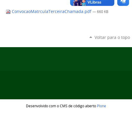
ConvocaoMatrculaTerceiraChamada.pdf
— 660 KB
Voltar para o topo
Desenvolvido com o CMS de código aberto
Plone