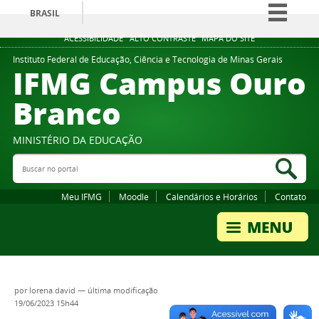
BRASIL
Simplifique!
ACESSIBILIDADE
ALTO CONTRASTE
MAPA DO SITE
Comunica BR
Instituto Federal de Educação, Ciência e Tecnologia de Minas Gerais
IFMG Campus Ouro
Participe
Branco
Acesso à informação
Legislação
MINISTÉRIO DA EDUCAÇÃO
Canais
Buscar no portal
Bus
Meu IFMG
Moodle
Calendários e Horários
Contato
por
lorena.david
—
última modificação
19/06/2023 15h44