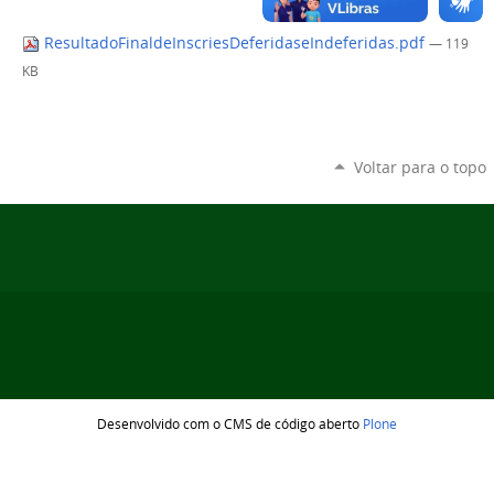
ResultadoFinaldeInscriesDeferidaseIndeferidas.pdf
— 119
KB
Voltar para o topo
Desenvolvido com o CMS de código aberto
Plone