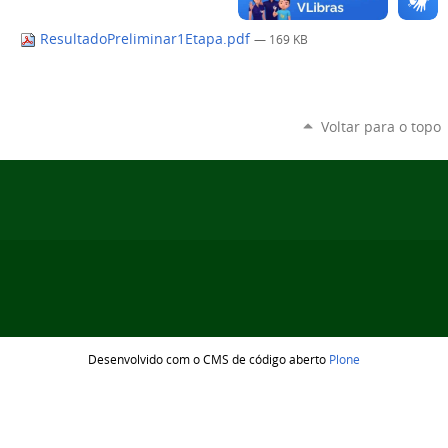
ResultadoPreliminar1Etapa.pdf
— 169 KB
Voltar para o topo
Desenvolvido com o CMS de código aberto
Plone