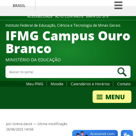
BRASIL
Simplifique!
ACESSIBILIDADE
ALTO CONTRASTE
MAPA DO SITE
Comunica BR
Instituto Federal de Educação, Ciência e Tecnologia de Minas Gerais
IFMG Campus Ouro
Participe
Branco
Acesso à informação
Legislação
MINISTÉRIO DA EDUCAÇÃO
Canais
Buscar no portal
Bus
Meu IFMG
Moodle
Calendários e Horários
Contato
por
lorena.david
—
última modificação
26/06/2023 14h56