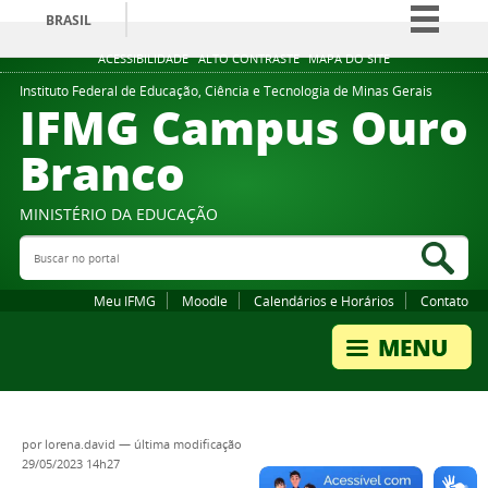
BRASIL
Simplifique!
ACESSIBILIDADE
ALTO CONTRASTE
MAPA DO SITE
Comunica BR
Instituto Federal de Educação, Ciência e Tecnologia de Minas Gerais
IFMG Campus Ouro
Participe
Branco
Acesso à informação
Legislação
MINISTÉRIO DA EDUCAÇÃO
Canais
Buscar no portal
Bus
Meu IFMG
Moodle
Calendários e Horários
Contato
por
lorena.david
—
última modificação
29/05/2023 14h27