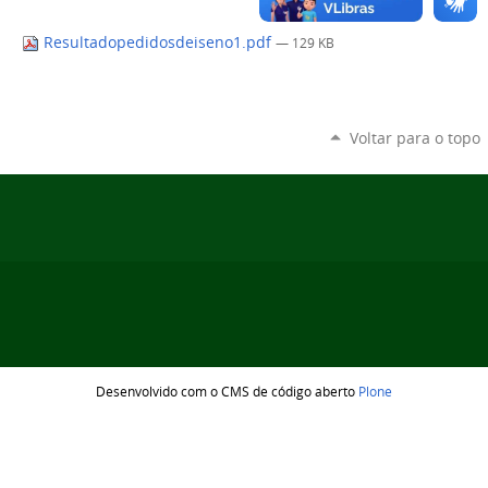
Resultadopedidosdeiseno1.pdf
— 129 KB
Voltar para o topo
Desenvolvido com o CMS de código aberto
Plone