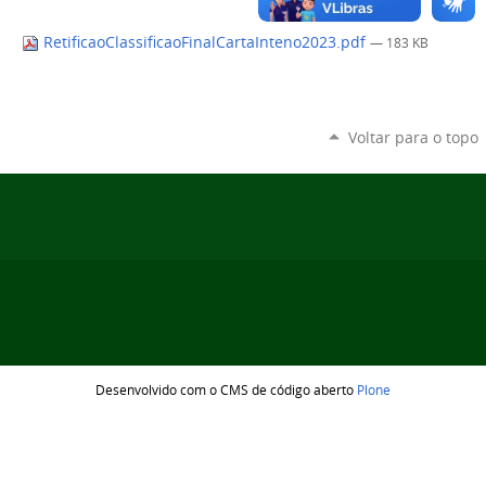
RetificaoClassificaoFinalCartaInteno2023.pdf
— 183 KB
Voltar para o topo
Desenvolvido com o CMS de código aberto
Plone