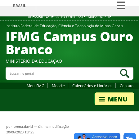
BRASIL
Simplifique!
ACESSIBILIDADE
ALTO CONTRASTE
MAPA DO SITE
Comunica BR
Instituto Federal de Educação, Ciência e Tecnologia de Minas Gerais
IFMG Campus Ouro
Participe
Branco
Acesso à informação
Legislação
MINISTÉRIO DA EDUCAÇÃO
Canais
Buscar no portal
Bus
Meu IFMG
Moodle
Calendários e Horários
Contato
por
lorena.david
—
última modificação
30/06/2023 13h25