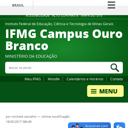
BRASIL
Simplifique!
ACESSIBILIDADE
ALTO CONTRASTE
MAPA DO SITE
Comunica BR
Instituto Federal de Educação, Ciência e Tecnologia de Minas Gerais
IFMG Campus Ouro
Participe
Branco
Acesso à informação
Legislação
MINISTÉRIO DA EDUCAÇÃO
Canais
Buscar no portal
Bus
Meu IFMG
Moodle
Calendários e Horários
Contato
por
michele.carvalho
—
última modificação
18/05/2017 08h49