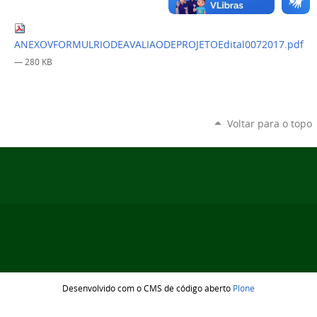
ANEXOVFORMULRIODEAVALIAODEPROJETOEdital0072017.pdf
— 280 KB
Voltar para o topo
Desenvolvido com o CMS de código aberto
Plone