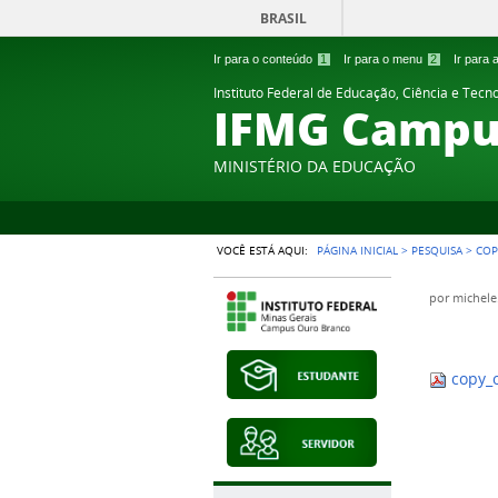
BRASIL
Ir para o conteúdo
1
Ir para o menu
2
Ir para
Instituto Federal de Educação, Ciência e Tecn
IFMG Campu
MINISTÉRIO DA EDUCAÇÃO
VOCÊ ESTÁ AQUI:
PÁGINA INICIAL
>
PESQUISA
>
COP
por
michele
copy_