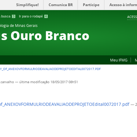
Simplifique!
Comunica BR
Participe
Acesso à infor
 a busca
3
Ir para o rodapé
4
ACESS
ologia de Minas Gerais
s Ouro Branco
Meu IFMG
M
Y_OF_ANEXOVFORMULRIODEAVALIAODEPROJETOEDITAL0072017.PDF
.carvalho
—
última modificação
18/05/2017 08h51
of_ANEXOVFORMULRIODEAVALIAODEPROJETOEdital0072017.pdf
— 2