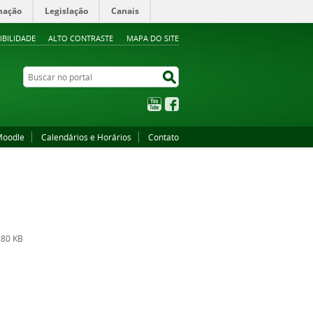
mação
Legislação
Canais
IBILIDADE
ALTO CONTRASTE
MAPA DO SITE
Buscar no portal
Buscar no portal
YouTube
Facebook
oodle
Calendários e Horários
Contato
80 KB