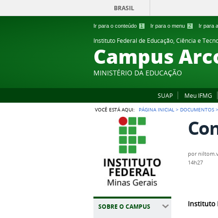
BRASIL
Ir para o conteúdo
1
Ir para o menu
2
Ir para
Instituto Federal de Educação, Ciência e Tecn
Campus Arc
MINISTÉRIO DA EDUCAÇÃO
SUAP
Meu IFMG
VOCÊ ESTÁ AQUI:
PÁGINA INICIAL
>
DOCUMENTOS
Con
por
niltom.v
14h27
Instituto
SOBRE O CAMPUS