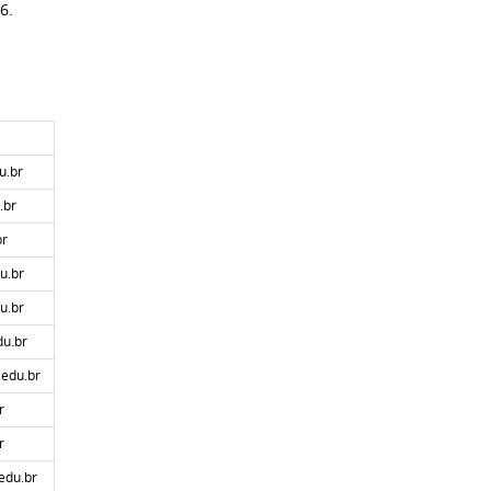
6.
u.br
.br
br
u.br
u.br
du.br
.edu.br
r
r
edu.br