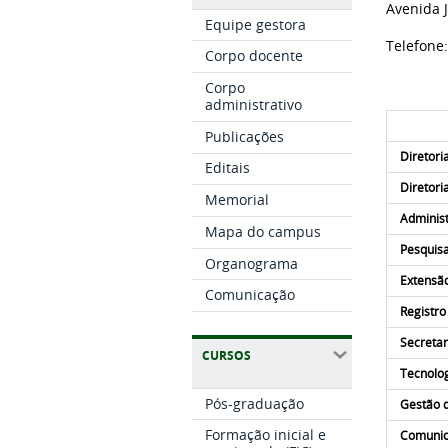
Avenida J
Equipe gestora
Telefone
Corpo docente
Corpo
administrativo
Publicações
Diretori
Editais
Diretori
Memorial
Adminis
Mapa do campus
Pesquis
Organograma
Extensã
Comunicação
Registr
Secreta
CURSOS
Tecnolo
Pós-graduação
Gestão 
Formação inicial e
Comunic