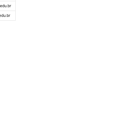
edu.br
edu.br