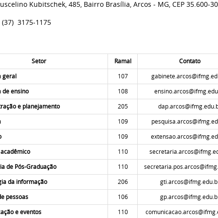
uscelino Kubitschek, 485, Bairro Brasília, Arcos - MG, CEP 35.600-30
: (37) 3175-1175
Setor
Ramal
Contato
a geral
107
gabinete.arcos@ifmg.ed
a de ensino
108
ensino.arcos@ifmg.edu
tração e planejamento
205
dap.arcos@ifmg.edu.
a
109
pesquisa.arcos@ifmg.ed
o
109
extensao.arcos@ifmg.ed
o acadêmico
110
secretaria.arcos@ifmg.e
ria de Pós-Graduação
110
secretaria.pos.arcos@ifmg
gia da informação
206
gti.arcos@ifmg.edu.b
de pessoas
106
gp.arcos@ifmg.edu.b
ação e eventos
110
comunicacao.arcos@ifmg.