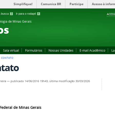
Simplifique!
Comunica BR
Participe
Acesso à infor
 a busca
3
Ir para o rodapé
4
ACESS
ologia de Minas Gerais
os
Sala virtual
Formulários
Nossas Unidades
E-mail Acadêmico
L
>
CONTATO
tato
ieira
—
publicado
14/06/2016 19h43,
última modificação
30/03/2026
 Federal de Minas Gerais