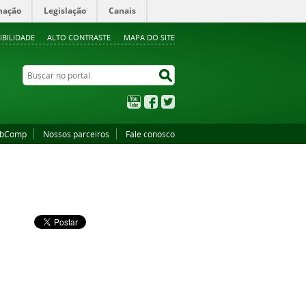
mação
Legislação
Canais
IBILIDADE
ALTO CONTRASTE
MAPA DO SITE
Buscar no portal
Buscar no portal
YouTube
Facebook
Twitter
abComp
Nossos parceiros
Fale conosco