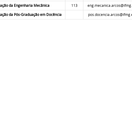
ação da Engenharia Mecânica
113
eng.mecanica.arcos@ifmg.
ação da Pós-Graduação em Docência
pos.docencia.arcos@ifmg.