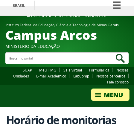
BRASIL
Simplifique!
ACESSIBILIDADE
ALTO CONTRASTE
MAPA DO SITE
Comunica BR
Instituto Federal de Educação, Ciência e Tecnologia de Minas Gerais
Campus Arcos
Participe
Acesso à informação
MINISTÉRIO DA EDUCAÇÃO
Legislação
Buscar no portal
Bus
Canais
SUAP
Meu IFMG
Sala virtual
Formulários
Nossas
Unidades
E-mail Acadêmico
LabComp
Nossos parceiros
Fale conosco
Horário de monitorias