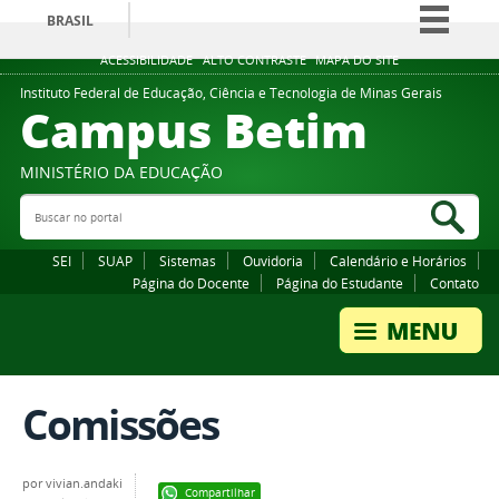
BRASIL
Simplifique!
ACESSIBILIDADE
ALTO CONTRASTE
MAPA DO SITE
Comunica BR
Instituto Federal de Educação, Ciência e Tecnologia de Minas Gerais
Campus Betim
Participe
Acesso à informação
MINISTÉRIO DA EDUCAÇÃO
Legislação
Buscar no portal
Bus
Canais
SEI
SUAP
Sistemas
Ouvidoria
Calendário e Horários
Página do Docente
Página do Estudante
Contato
Comissões
por
vivian.andaki
Compartilhar