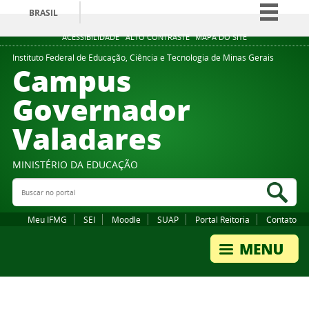
BRASIL
Simplifique!
ACESSIBILIDADE
ALTO CONTRASTE
MAPA DO SITE
Comunica BR
Instituto Federal de Educação, Ciência e Tecnologia de Minas Gerais
Campus
Participe
Governador
Acesso à informação
Valadares
Legislação
Canais
MINISTÉRIO DA EDUCAÇÃO
Buscar no portal
Bus
Meu IFMG
SEI
Moodle
SUAP
Portal Reitoria
Contato