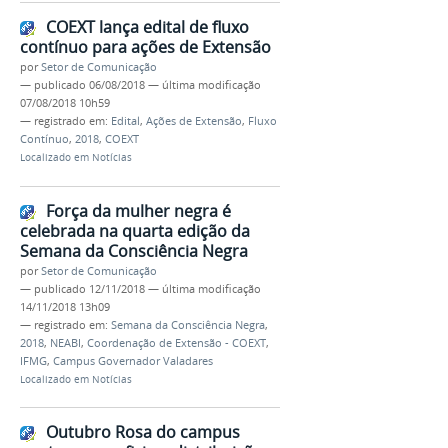
COEXT lança edital de fluxo
contínuo para ações de Extensão
por
Setor de Comunicação
—
publicado
06/08/2018
—
última modificação
07/08/2018 10h59
— registrado em:
Edital
,
Ações de Extensão
,
Fluxo
Contínuo
,
2018
,
COEXT
Localizado em
Notícias
Força da mulher negra é
celebrada na quarta edição da
Semana da Consciência Negra
por
Setor de Comunicação
—
publicado
12/11/2018
—
última modificação
14/11/2018 13h09
— registrado em:
Semana da Consciência Negra
,
2018
,
NEABI
,
Coordenação de Extensão - COEXT
,
IFMG
,
Campus Governador Valadares
Localizado em
Notícias
Outubro Rosa do campus