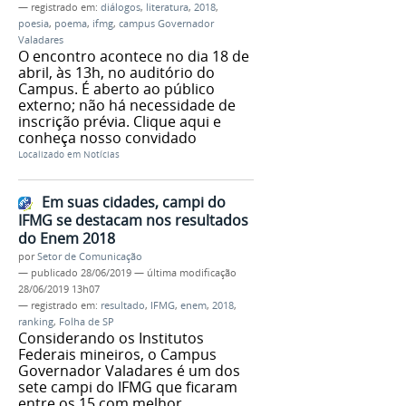
— registrado em:
diálogos
,
literatura
,
2018
,
poesia
,
poema
,
ifmg
,
campus Governador
Valadares
O encontro acontece no dia 18 de
abril, às 13h, no auditório do
Campus. É aberto ao público
externo; não há necessidade de
inscrição prévia. Clique aqui e
conheça nosso convidado
Localizado em
Notícias
Em suas cidades, campi do
IFMG se destacam nos resultados
do Enem 2018
por
Setor de Comunicação
—
publicado
28/06/2019
—
última modificação
28/06/2019 13h07
— registrado em:
resultado
,
IFMG
,
enem
,
2018
,
ranking
,
Folha de SP
Considerando os Institutos
Federais mineiros, o Campus
Governador Valadares é um dos
sete campi do IFMG que ficaram
entre os 15 com melhor