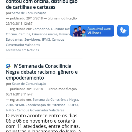
contou com oficina, distribuição
de cartilhas e cartazes
por
Setor de Comunicação
—
publicado
29/10/2018
—
última modificação
29/10/2018 12h37
— registrado em:
Campanha
,
Outubro Rosa
,
2018
,
Oficina
,
Cartilha
,
Câncer de mama
,
Prevenção
,
Estudantes
,
Servidores
,
IFMG
,
Campus
Governador Valadares
Localizado em
Notícias
IV Semana da Consciência
Negra debate racismo, gênero e
empoderamento
por
Setor de Comunicação
—
publicado
30/10/2018
—
última modificação
05/11/2018 11h47
— registrado em:
Semana da Consciência Negra
,
2018
,
NEABI
,
Coordenação de Extensão - COEXT
,
IFMG - Campus Governador Valadares
O evento acontece entre os dias
06 e 08 de novembro e contará
com 11 atividades, entre oficinas,
palestras e lançamento de livro. A