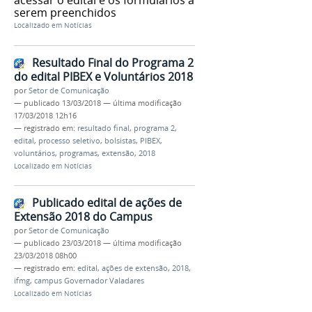
serem preenchidos
Localizado em
Notícias
Resultado Final do Programa 2
do edital PIBEX e Voluntários 2018
por
Setor de Comunicação
—
publicado
13/03/2018
—
última modificação
17/03/2018 12h16
— registrado em:
resultado final
,
programa 2
,
edital
,
processo seletivo
,
bolsistas
,
PIBEX
,
voluntários
,
programas
,
extensão
,
2018
Localizado em
Notícias
Publicado edital de ações de
Extensão 2018 do Campus
por
Setor de Comunicação
—
publicado
23/03/2018
—
última modificação
23/03/2018 08h00
— registrado em:
edital
,
ações de extensão
,
2018
,
ifmg
,
campus Governador Valadares
Localizado em
Notícias