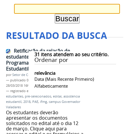
RESULTADO DA BUSCA
Retificação da relação de
31
itens atendem ao seu critério.
estudantes pré-selecionados no
Ordenar por
Programa de Assistência
Estudantil 2018
relevância
por
Setor de Comunicação
Data (mais Recente Primeiro)
—
publicado
08/03/2018
—
última modificação
Alfabeticamente
28/03/2018 16h48
— registrado em:
retificação
,
resultado
,
estudantes
,
pré-selecionados
,
edital
,
assistência
estudantil
,
2018
,
PAE
,
ifmg
,
campus Governador
Valadares
Os estudantes deverão
apresentar os documentos
solicitados no edital até o dia 12
de março. Clique aqui para
acessar o edital e os formulários a