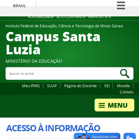
BRASIL
Simplifique!
ACESSIBILIDADE
ALTO CONTRASTE
MAPA DO SITE
Comunica BR
Instituto Federal de Educação, Ciência e Tecnologia de Minas Gerais
Campus Santa
Participe
Luzia
Acesso à informação
Legislação
MINISTÉRIO DA EDUCAÇÃO
Canais
Buscar no portal
Bus
Meu IFMG
SUAP
Página do Docente
SEI
Moodle
Contato
ACESSO À INFORMAÇÃO