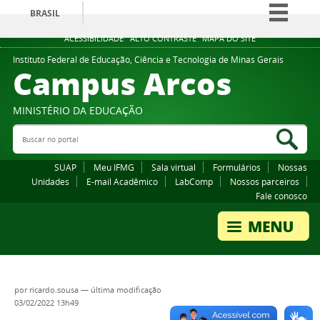
BRASIL
Simplifique!
ACESSIBILIDADE
ALTO CONTRASTE
MAPA DO SITE
Comunica BR
Instituto Federal de Educação, Ciência e Tecnologia de Minas Gerais
Campus Arcos
Participe
Acesso à informação
MINISTÉRIO DA EDUCAÇÃO
Legislação
Buscar no portal
Bus
Canais
SUAP
Meu IFMG
Sala virtual
Formulários
Nossas
Unidades
E-mail Acadêmico
LabComp
Nossos parceiros
Fale conosco
por
ricardo.sousa
—
última modificação
03/02/2022 13h49