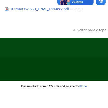
HORARIOS20221_FINAL_TecMec2.pdf
— 90 KB
Voltar para o topo
Desenvolvido com o CMS de código aberto
Plone