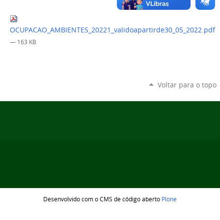
OCUPACAO_AMBIENTES_20221_validoapartirde30_05_2022.pdf
— 163 KB
Voltar para o topo
Desenvolvido com o CMS de código aberto
Plone