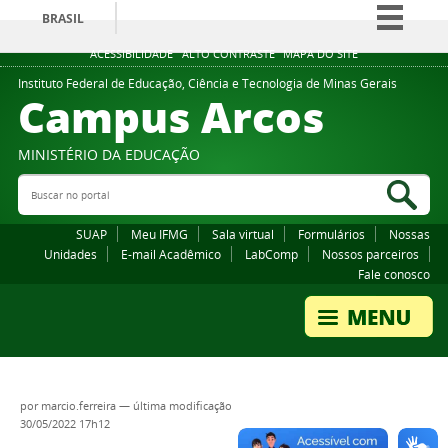
BRASIL
Simplifique!
ACESSIBILIDADE
ALTO CONTRASTE
MAPA DO SITE
Comunica BR
Instituto Federal de Educação, Ciência e Tecnologia de Minas Gerais
Campus Arcos
Participe
Acesso à informação
MINISTÉRIO DA EDUCAÇÃO
Legislação
Buscar no portal
Bus
Canais
SUAP
Meu IFMG
Sala virtual
Formulários
Nossas
Unidades
E-mail Acadêmico
LabComp
Nossos parceiros
Fale conosco
por
marcio.ferreira
—
última modificação
30/05/2022 17h12