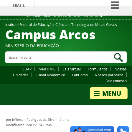
BRASIL
Simplifique!
ACESSIBILIDADE
ALTO CONTRASTE
MAPA DO SITE
Comunica BR
Instituto Federal de Educação, Ciência e Tecnologia de Minas Gerais
Campus Arcos
Participe
Acesso à informação
MINISTÉRIO DA EDUCAÇÃO
Legislação
Buscar no portal
Bus
Canais
SUAP
Meu IFMG
Sala virtual
Formulários
Nossas
Unidades
E-mail Acadêmico
LabComp
Nossos parceiros
Fale conosco
por
Jefferson Rodrigues da Silva
—
última
modificação
25/09/2024 16h45