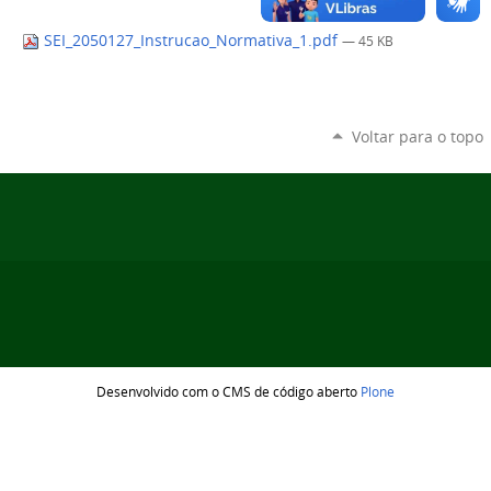
SEI_2050127_Instrucao_Normativa_1.pdf
— 45 KB
Voltar para o topo
Desenvolvido com o CMS de código aberto
Plone