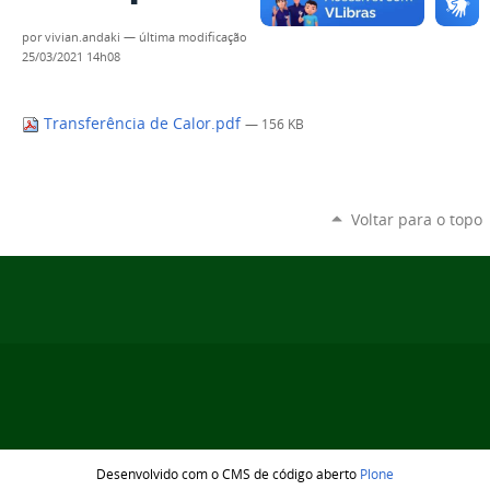
por
vivian.andaki
—
última modificação
25/03/2021 14h08
Transferência de Calor.pdf
— 156 KB
Voltar para o topo
Desenvolvido com o CMS de código aberto
Plone