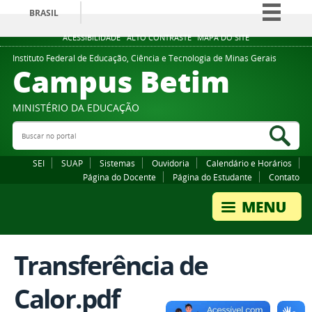
BRASIL
Simplifique!
ACESSIBILIDADE
ALTO CONTRASTE
MAPA DO SITE
Comunica BR
Instituto Federal de Educação, Ciência e Tecnologia de Minas Gerais
Campus Betim
Participe
Acesso à informação
MINISTÉRIO DA EDUCAÇÃO
Legislação
Buscar no portal
Bus
Canais
SEI
SUAP
Sistemas
Ouvidoria
Calendário e Horários
Página do Docente
Página do Estudante
Contato
Transferência de
Calor.pdf