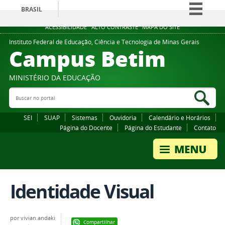
BRASIL
Simplifique!
ACESSIBILIDADE
ALTO CONTRASTE
MAPA DO SITE
Comunica BR
Instituto Federal de Educação, Ciência e Tecnologia de Minas Gerais
Campus Betim
Participe
Acesso à informação
MINISTÉRIO DA EDUCAÇÃO
Legislação
Buscar no portal
Bus
Canais
SEI
SUAP
Sistemas
Ouvidoria
Calendário e Horários
Página do Docente
Página do Estudante
Contato
Identidade Visual
por
vivian.andaki
Compartilhar