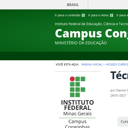
BRASIL
Ir para o conteúdo
1
Ir para o menu
2
Ir para
Instituto Federal de Educação, Ciência e Tecn
Campus Con
MINISTÉRIO DA EDUCAÇÃO
VOCÊ ESTÁ AQUI:
PÁGINA INICIAL
>
NOSSOS CURSO
Téc
por
Daniel O
26/01/2021
Cur