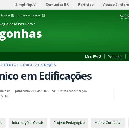
Simplifique!
Comunica BR
Participe
Acesso à infor
 a busca
3
Ir para o rodapé
4
ACESS
ologia de Minas Gerais
gonhas
Meu IFMG
Webmail
S
>
TÉCNICO
>
TÉCNICO EM EDIFICAÇÕES
nico em Edificações
liveira
—
publicado
22/04/2016 16h41,
última modificação
 16h16
so
Informações Gerais
Projeto Pedagógico
Matriz Curricular