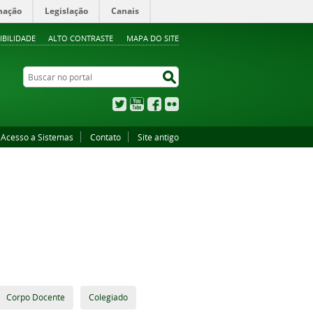
mação
Legislação
Canais
IBILIDADE
ALTO CONTRASTE
MAPA DO SITE
Buscar no portal
Buscar no portal
Twitter
YouTube
Facebook
Flickr
Acesso a Sistemas
Contato
Site antigo
Corpo Docente
Colegiado