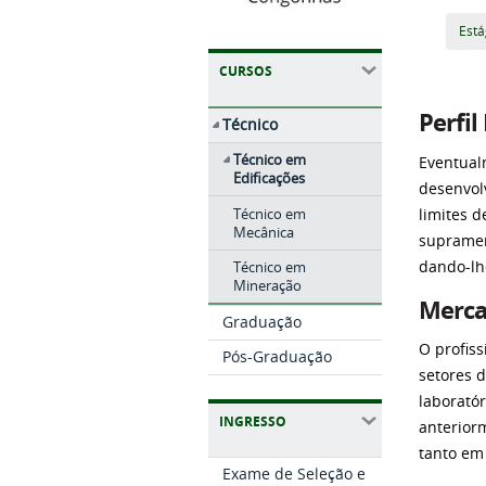
Está
CURSOS
Perfil
Técnico
Técnico em
Eventual
Edificações
desenvol
Técnico em
limites d
Mecânica
supramen
dando-lh
Técnico em
Mineração
Merca
Graduação
O profis
Pós-Graduação
setores 
laborató
INGRESSO
anterior
tanto em
Exame de Seleção e