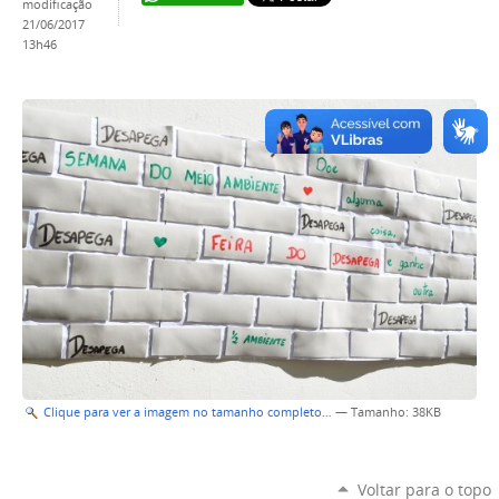
modificação
21/06/2017
13h46
Clique para ver a imagem no tamanho completo…
—
Tamanho
: 38KB
Voltar para o topo