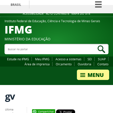
BRASIL
Simplifique!
ACESSIBILIDADE
ALTO CONTRASTE
MAPA DO SITE
Comunica BR
Instituto Federal de Educação, Ciência e Tecnologia de Minas Gerais
IFMG
Participe
Acesso à informação
MINISTÉRIO DA EDUCAÇÃO
Legislação
Buscar no portal
Bus
Canais
Estude no IFMG
Meu IFMG
Acesso a sistemas
SEI
SUAP
Área de imprensa
Orcamento
Ouvidoria
Contato
gv
última
Compartilhar