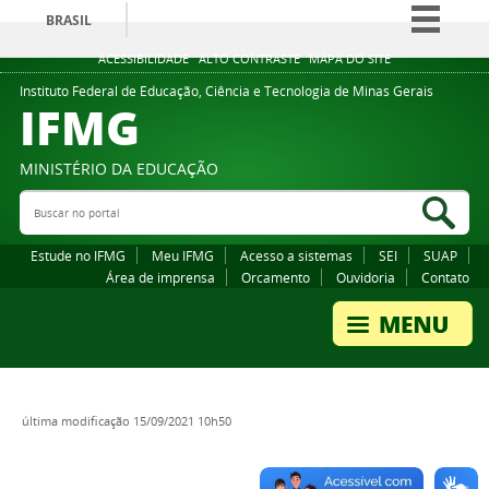
BRASIL
Simplifique!
ACESSIBILIDADE
ALTO CONTRASTE
MAPA DO SITE
Comunica BR
Instituto Federal de Educação, Ciência e Tecnologia de Minas Gerais
IFMG
Participe
Acesso à informação
MINISTÉRIO DA EDUCAÇÃO
Legislação
Buscar no portal
Bus
Canais
Estude no IFMG
Meu IFMG
Acesso a sistemas
SEI
SUAP
Área de imprensa
Orcamento
Ouvidoria
Contato
última modificação
15/09/2021 10h50