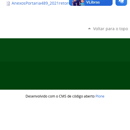
AnexosPortaria489_2021retornogradual.docx
— 8 KB
Voltar para o topo
Desenvolvido com o CMS de código aberto
Plone