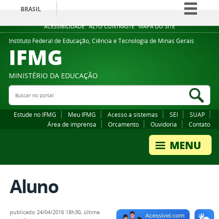
BRASIL
Simplifique!
ACESSIBILIDADE
ALTO CONTRASTE
MAPA DO SITE
Comunica BR
Instituto Federal de Educação, Ciência e Tecnologia de Minas Gerais
IFMG
Participe
Acesso à informação
MINISTÉRIO DA EDUCAÇÃO
Legislação
Buscar no portal
Bus
Canais
Estude no IFMG
Meu IFMG
Acesso a sistemas
SEI
SUAP
Área de imprensa
Orcamento
Ouvidoria
Contato
Aluno
publicado
24/04/2016 18h30,
última