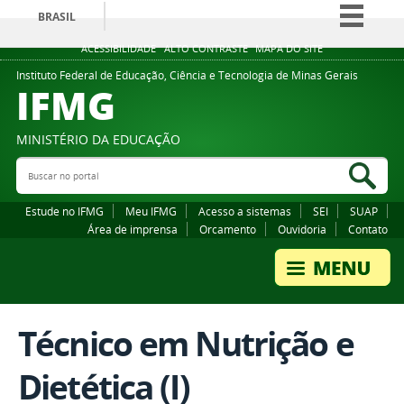
BRASIL
Simplifique!
ACESSIBILIDADE
ALTO CONTRASTE
MAPA DO SITE
Comunica BR
Instituto Federal de Educação, Ciência e Tecnologia de Minas Gerais
IFMG
Participe
Acesso à informação
MINISTÉRIO DA EDUCAÇÃO
Legislação
Buscar no portal
Bus
Canais
Estude no IFMG
Meu IFMG
Acesso a sistemas
SEI
SUAP
Área de imprensa
Orcamento
Ouvidoria
Contato
Técnico em Nutrição e
Dietética (I)