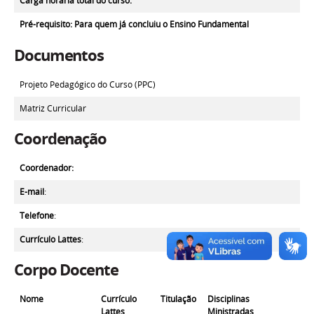
Carga horária total do curso:
Pré-requisito
: Para quem já concluiu o Ensino Fundamental
Documentos
Projeto Pedagógico do Curso (PPC)
Matriz Curricular
Coordenação
Coordenador:
E-mail
:
Telefone
:
Currículo Lattes
:
Corpo Docente
Nome
Currículo
Titulação
Disciplinas
Lattes
Ministradas