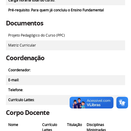
Carga horária total do curso:
Pré-requisito
: Para quem já concluiu o Ensino Fundamental
Documentos
Projeto Pedagógico do Curso (PPC)
Matriz Curricular
Coordenação
Coordenador:
E-mail
:
Telefone
:
Currículo Lattes
:
Corpo Docente
Nome
Currículo
Titulação
Disciplinas
Lattes
Ministradas