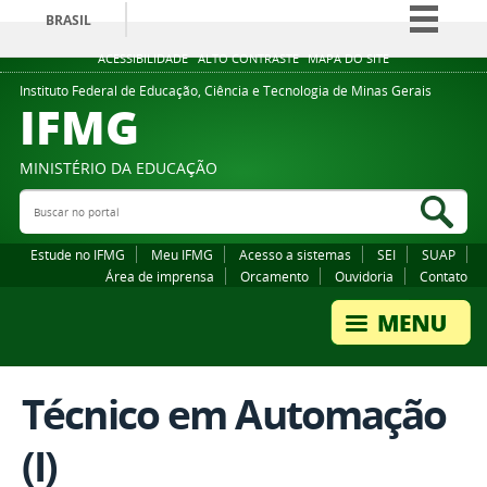
BRASIL
Simplifique!
ACESSIBILIDADE
ALTO CONTRASTE
MAPA DO SITE
Comunica BR
Instituto Federal de Educação, Ciência e Tecnologia de Minas Gerais
IFMG
Participe
Acesso à informação
MINISTÉRIO DA EDUCAÇÃO
Legislação
Buscar no portal
Bus
Canais
Estude no IFMG
Meu IFMG
Acesso a sistemas
SEI
SUAP
Área de imprensa
Orcamento
Ouvidoria
Contato
Técnico em Automação
(I)