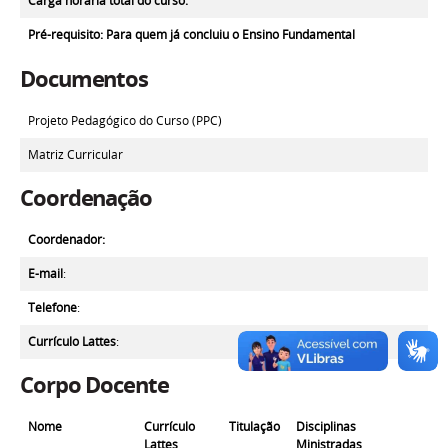
Carga horária total do curso:
Pré-requisito
: Para quem já concluiu o Ensino Fundamental
Documentos
Projeto Pedagógico do Curso (PPC)
Matriz Curricular
Coordenação
Coordenador:
E-mail
:
Telefone
:
Currículo Lattes
:
Corpo Docente
Nome
Currículo
Titulação
Disciplinas
Lattes
Ministradas