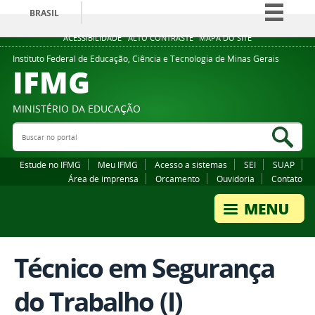
BRASIL
Simplifique!
ACESSIBILIDADE
ALTO CONTRASTE
MAPA DO SITE
Comunica BR
Instituto Federal de Educação, Ciência e Tecnologia de Minas Gerais
IFMG
Participe
Acesso à informação
MINISTÉRIO DA EDUCAÇÃO
Legislação
Buscar no portal
Bus
Canais
Estude no IFMG
Meu IFMG
Acesso a sistemas
SEI
SUAP
Área de imprensa
Orcamento
Ouvidoria
Contato
Técnico em Segurança
do Trabalho (I)