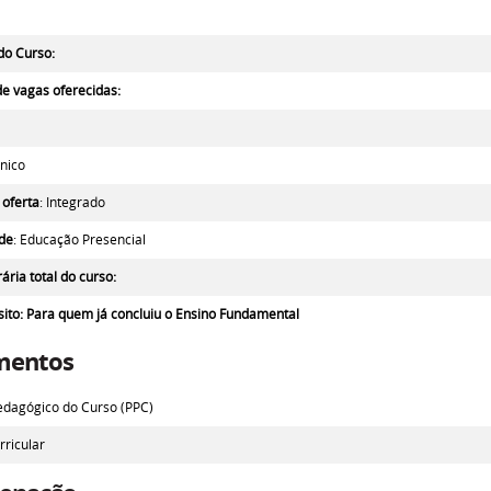
do Curso:
e vagas oferecidas:
cnico
 oferta
: Integrado
de
: Educação Presencial
ária total do curso:
sito
: Para quem já concluiu o Ensino Fundamental
mentos
edagógico do Curso (PPC)
rricular