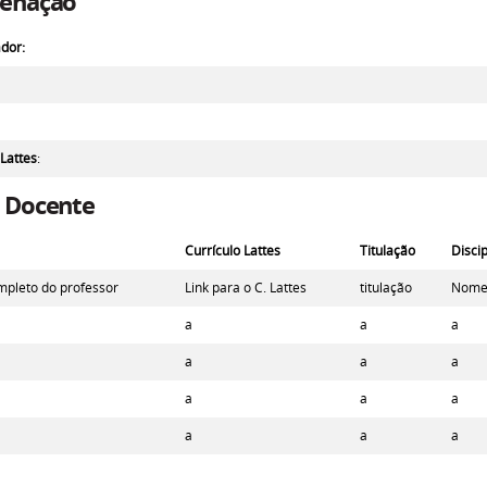
enação
dor:
 Lattes
:
 Docente
Currículo Lattes
Titulação
Disci
pleto do professor
Link para o C. Lattes
titulação
Nome 
a
a
a
a
a
a
a
a
a
a
a
a