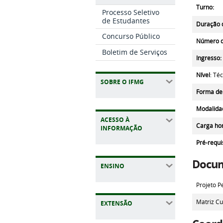
Turno:
Processo Seletivo
de Estudantes
Duração 
Concurso Público
Número d
Boletim de Serviços
Ingresso:
Nível
: Té
SOBRE O IFMG
Forma de
Modalida
ACESSO À
Carga hor
INFORMAÇÃO
Pré-requi
Docu
ENSINO
Projeto P
Matriz Cu
EXTENSÃO