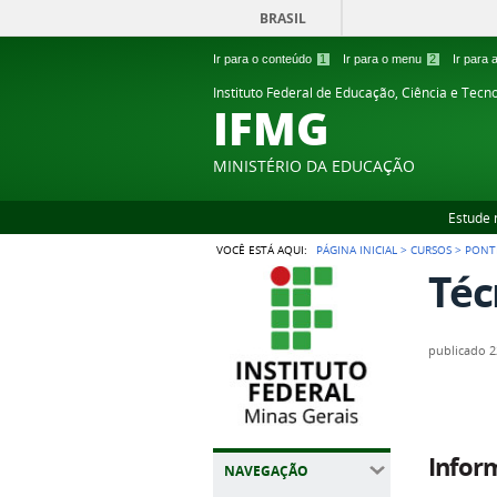
BRASIL
Ir para o conteúdo
1
Ir para o menu
2
Ir para
Instituto Federal de Educação, Ciência e Tecn
IFMG
MINISTÉRIO DA EDUCAÇÃO
Estude 
VOCÊ ESTÁ AQUI:
PÁGINA INICIAL
>
CURSOS
>
PONT
Téc
publicado
2
Infor
NAVEGAÇÃO