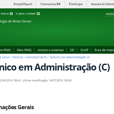
Simplifique!
Comunica BR
Participe
Acesso à infor
 a busca
3
Ir para o rodapé
4
ACESS
ologia de Minas Gerais
no IFMG
Meu IFMG
Acesso a sistemas
SEI
SUAP
Área de impr
E NOVA
>
TÉCNICO
>
CONCOMITANTE
>
TÉCNICO EM ADMINISTRAÇÃO (C)
nico em Administração (C)
2/04/2016 16h41,
última modificação
14/07/2016 15h34
mações Gerais