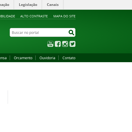
mação
Legislação
Canais
IBILIDADE
ALTO CONTRASTE
MAPA DO SITE
Buscar no portal
Buscar no portal
YouTube
Facebook
Instagram
Twitter
ensa
Orcamento
Ouvidoria
Contato