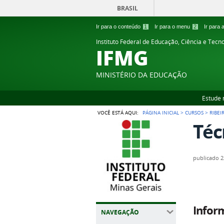
BRASIL
Ir para o conteúdo
1
Ir para o menu
2
Ir para
Instituto Federal de Educação, Ciência e Tecn
IFMG
MINISTÉRIO DA EDUCAÇÃO
Estude 
VOCÊ ESTÁ AQUI:
PÁGINA INICIAL
>
CURSOS
>
RIBEI
Téc
publicado
2
Infor
NAVEGAÇÃO