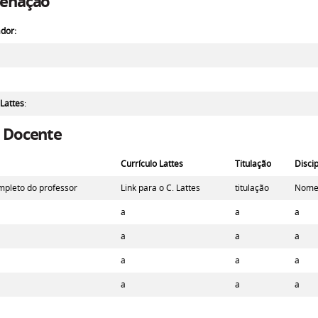
enação
dor:
 Lattes
:
 Docente
Currículo Lattes
Titulação
Disci
pleto do professor
Link para o C. Lattes
titulação
Nome 
a
a
a
a
a
a
a
a
a
a
a
a