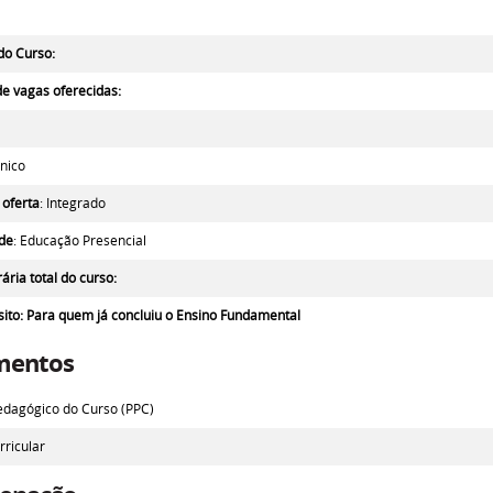
do Curso:
e vagas oferecidas:
cnico
 oferta
: Integrado
de
: Educação Presencial
ária total do curso:
sito
: Para quem já concluiu o Ensino Fundamental
mentos
edagógico do Curso (PPC)
rricular