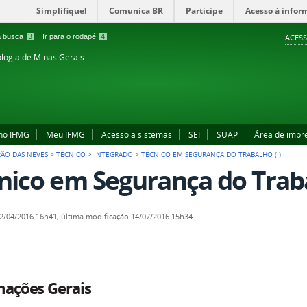
Simplifique!
Comunica BR
Participe
Acesso à infor
 a busca
3
Ir para o rodapé
4
ACESS
ologia de Minas Gerais
no IFMG
Meu IFMG
Acesso a sistemas
SEI
SUAP
Área de impr
RÃO DAS NEVES
>
TÉCNICO
>
INTEGRADO
>
TÉCNICO EM SEGURANÇA DO TRABALHO (I)
nico em Segurança do Traba
2/04/2016 16h41,
última modificação
14/07/2016 15h34
mações Gerais