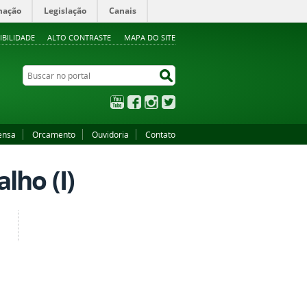
mação
Legislação
Canais
IBILIDADE
ALTO CONTRASTE
MAPA DO SITE
Buscar no portal
Buscar no portal
YouTube
Facebook
Instagram
Twitter
ensa
Orcamento
Ouvidoria
Contato
lho (I)