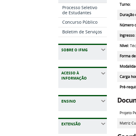
Turno:
Processo Seletivo
de Estudantes
Duração 
Concurso Público
Número d
Boletim de Serviços
Ingresso:
Nível
: Té
SOBRE O IFMG
Forma de
Modalida
ACESSO À
Carga hor
INFORMAÇÃO
Pré-requi
Docu
ENSINO
Projeto P
Matriz Cu
EXTENSÃO