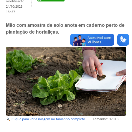
modificação
24/10/2023
15h57
Mão com amostra de solo anota em caderno perto de
plantação de hortaliças.
Clique para ver a imagem no tamanho completo…
—
Tamanho
: 379KB