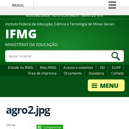
BRASIL
Simplifique!
ACESSIBILIDADE
ALTO CONTRASTE
MAPA DO SITE
Comunica BR
Instituto Federal de Educação, Ciência e Tecnologia de Minas Gerais
IFMG
Participe
Acesso à informação
MINISTÉRIO DA EDUCAÇÃO
Legislação
Buscar no portal
Bus
Canais
Estude no IFMG
Meu IFMG
Acesso a sistemas
SEI
SUAP
Área de imprensa
Orcamento
Ouvidoria
Contato
agro2.jpg
última
Compartilhar