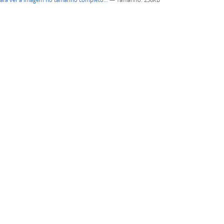
para ver a imagem no tamanho completo…
—
Tamanho
: 236KB