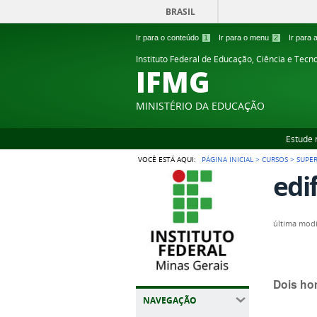
BRASIL
Ir para o conteúdo
1
Ir para o menu
2
Ir para
Instituto Federal de Educação, Ciência e Tecn
IFMG
MINISTÉRIO DA EDUCAÇÃO
Estude 
VOCÊ ESTÁ AQUI:
PÁGINA INICIAL
>
CURSOS
>
SUPE
edi
última modi
Dois ho
NAVEGAÇÃO