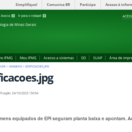
Simplifique!
Comunica BR
Participe
Acesso à infor
 a busca
3
Ir para o rodapé
4
ACESS
ologia de Minas Gerais
no IFMG
Meu IFMG
Acesso a sistemas
SEI
SUAP
Área de impr
RIOR
>
IMAGENS
>
EDIFICACOES.JPG
ficacoes.jpg
ficação
24/10/2023 15h54
mens equipados de EPI seguram planta baixa e apontam. A