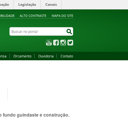
mação
Legislação
Canais
IBILIDADE
ALTO CONTRASTE
MAPA DO SITE
Buscar no portal
Buscar no portal
YouTube
Facebook
Instagram
Twitter
ensa
Orcamento
Ouvidoria
Contato
o fundo guindaste e construção.