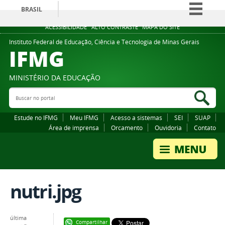
BRASIL
Simplifique!
ACESSIBILIDADE
ALTO CONTRASTE
MAPA DO SITE
Comunica BR
Instituto Federal de Educação, Ciência e Tecnologia de Minas Gerais
IFMG
Participe
Acesso à informação
MINISTÉRIO DA EDUCAÇÃO
Legislação
Buscar no portal
Bus
Canais
Estude no IFMG
Meu IFMG
Acesso a sistemas
SEI
SUAP
Área de imprensa
Orcamento
Ouvidoria
Contato
nutri.jpg
última
Compartilhar