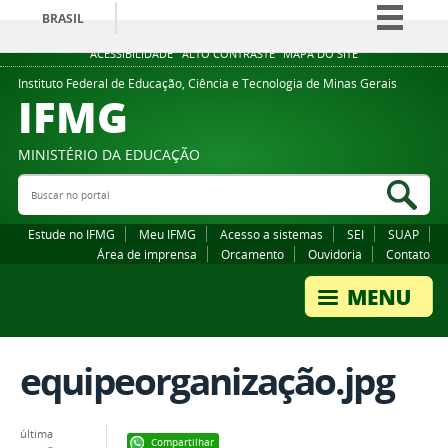
BRASIL
Simplifique!
ACESSIBILIDADE
ALTO CONTRASTE
MAPA DO SITE
Comunica BR
Instituto Federal de Educação, Ciência e Tecnologia de Minas Gerais
IFMG
Participe
Acesso à informação
MINISTÉRIO DA EDUCAÇÃO
Legislação
Buscar no portal
Bus
Canais
Estude no IFMG
Meu IFMG
Acesso a sistemas
SEI
SUAP
Área de imprensa
Orcamento
Ouvidoria
Contato
equipeorganização.jpg
última
Compartilhar