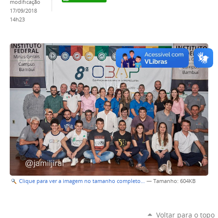
modificação
17/09/2018
14h23
Clique para ver a imagem no tamanho completo…
—
Tamanho
: 604KB
Voltar para o topo