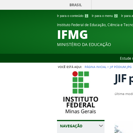
BRASIL
Ir para o conteúdo
1
Ir para o menu
2
Ir para
Instituto Federal de Educação, Ciência e Tecn
IFMG
MINISTÉRIO DA EDUCAÇÃO
Estude 
VOCÊ ESTÁ AQUI:
PÁGINA INICIAL
>
JIF PÓDIUM.JPG
JIF
última modi
NAVEGAÇÃO