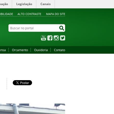
mação
Legislação
Canais
IBILIDADE
ALTO CONTRASTE
MAPA DO SITE
Buscar no portal
Buscar no portal
YouTube
Facebook
Instagram
Twitter
ensa
Orcamento
Ouvidoria
Contato