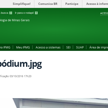
Simplifique!
Comunica BR
Participe
Acesso à infor
 a busca
3
Ir para o rodapé
4
ACESS
ologia de Minas Gerais
no IFMG
Meu IFMG
Acesso a sistemas
SEI
SUAP
Área de impr
 pódium.jpg
ficação
03/10/2016 17h20