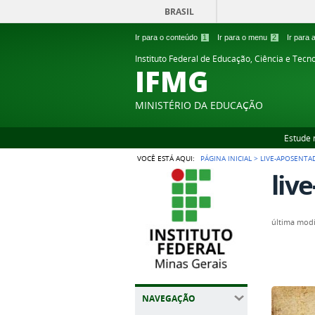
BRASIL
Ir para o conteúdo
1
Ir para o menu
2
Ir para
Instituto Federal de Educação, Ciência e Tecn
IFMG
MINISTÉRIO DA EDUCAÇÃO
Estude 
VOCÊ ESTÁ AQUI:
PÁGINA INICIAL
>
LIVE-APOSENTA
liv
última modi
NAVEGAÇÃO