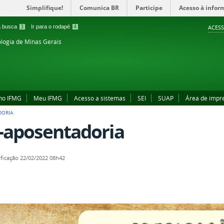
Simplifique!
Comunica BR
Participe
Acesso à infor
 a busca
3
Ir para o rodapé
4
ACESS
ologia de Minas Gerais
no IFMG
Meu IFMG
Acesso a sistemas
SEI
SUAP
Área de impr
DORIA
e-aposentadoria
ficação
22/02/2022 08h42