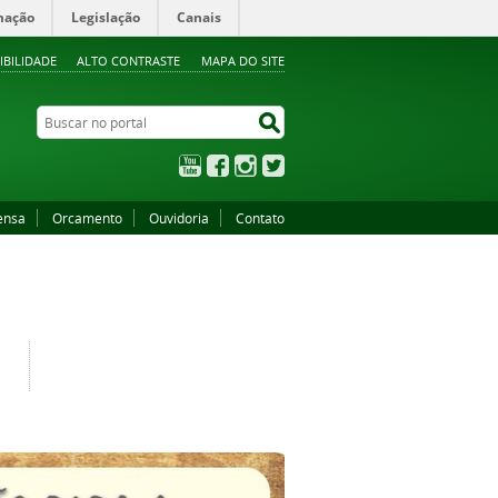
mação
Legislação
Canais
IBILIDADE
ALTO CONTRASTE
MAPA DO SITE
Buscar no portal
Buscar no portal
YouTube
Facebook
Instagram
Twitter
ensa
Orcamento
Ouvidoria
Contato