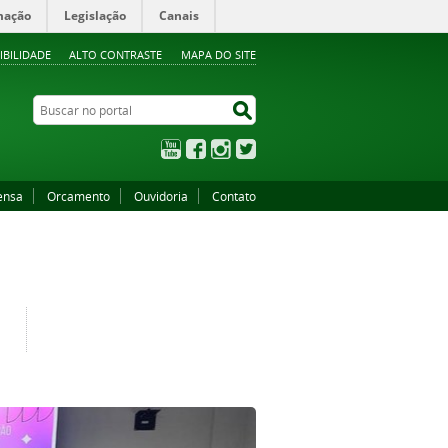
mação
Legislação
Canais
IBILIDADE
ALTO CONTRASTE
MAPA DO SITE
Buscar no portal
Buscar no portal
YouTube
Facebook
Instagram
Twitter
ensa
Orcamento
Ouvidoria
Contato