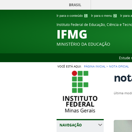
BRASIL
Ir para o conteúdo
1
Ir para o menu
2
Ir para
Instituto Federal de Educação, Ciência e Tecn
IFMG
MINISTÉRIO DA EDUCAÇÃO
Estude 
VOCÊ ESTÁ AQUI:
PÁGINA INICIAL
>
NOTA OFICIAL
nota
última modi
NAVEGAÇÃO