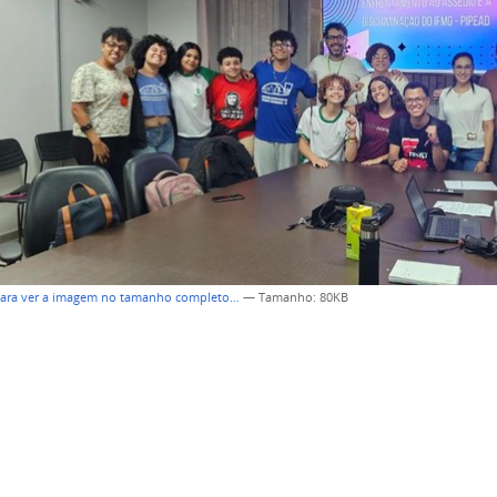
para ver a imagem no tamanho completo…
—
Tamanho
: 80KB