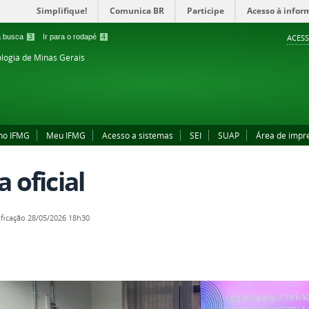
Simplifique!
Comunica BR
Participe
Acesso à infor
 a busca
3
Ir para o rodapé
4
ACESS
ologia de Minas Gerais
no IFMG
Meu IFMG
Acesso a sistemas
SEI
SUAP
Área de impr
 oficial
ficação
28/05/2026 18h30