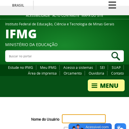
BRASIL
Simplifique!
ACESSIBILIDADE
ALTO CONTRASTE
MAPA DO SITE
Comunica BR
Instituto Federal de Educação, Ciência e Tecnologia de Minas Gerais
IFMG
Participe
Acesso à informação
MINISTÉRIO DA EDUCAÇÃO
Legislação
Buscar no portal
Bus
Canais
Estude no IFMG
Meu IFMG
Acesso a sistemas
SEI
SUAP
Área de imprensa
Orcamento
Ouvidoria
Contato
Nome do Usuário