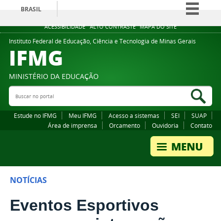
BRASIL
Simplifique!
ACESSIBILIDADE
ALTO CONTRASTE
MAPA DO SITE
Comunica BR
Instituto Federal de Educação, Ciência e Tecnologia de Minas Gerais
IFMG
Participe
Acesso à informação
MINISTÉRIO DA EDUCAÇÃO
Legislação
Buscar no portal
Bus
Canais
Estude no IFMG
Meu IFMG
Acesso a sistemas
SEI
SUAP
Área de imprensa
Orcamento
Ouvidoria
Contato
NOTÍCIAS
Eventos Esportivos