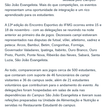
São João Evangelista. Mais do que competições, os eventos
representam uma oportunidade de integração e um rico
aprendizado para os estudantes.
A 13ª edição do Encontro Esportivo do IFMG ocorreu entre 15 e
18 de novembro - com as delegações se reunindo na noite
anterior ao primeiro dia de jogos. Dezesseis
campi
estiveram
representados nas disputas de f
utsal, vôlei, atletismo, xadrez e
peteca
:
Arcos, Bambuí, Betim, Congonhas, Formiga,
Governador Valadares, Ipatinga, Itabirito, Ouro Branco, Ouro
Preto, Piumhi, Ponte Nova, Ribeirão das Neves, Sabará, Santa
Luzia, São João Evangelista.
Ao todo, compareceram aos jogos cerca de 500
estudantes,
que contaram com suporte de 46 funcionários de
campi
visitantes e 36 do campus sede, além de
21 estudantes
voluntários que contribuíram para o andamento do evento.
As
delegações foram hospedadas em salas de aula nas
dependências do
Campus
São João Evangelista e tiveram suas
refeições preparadas na Unidade de Alimentação e Nutrição e
servidas no Restaurante Estudantil do
campus
.