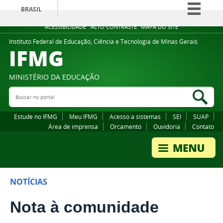
BRASIL
Simplifique!
ACESSIBILIDADE
ALTO CONTRASTE
MAPA DO SITE
Comunica BR
Instituto Federal de Educação, Ciência e Tecnologia de Minas Gerais
IFMG
Participe
Acesso à informação
MINISTÉRIO DA EDUCAÇÃO
Legislação
Buscar no portal
Bus
Canais
Estude no IFMG
Meu IFMG
Acesso a sistemas
SEI
SUAP
Área de imprensa
Orcamento
Ouvidoria
Contato
NOTÍCIAS
Nota à comunidade