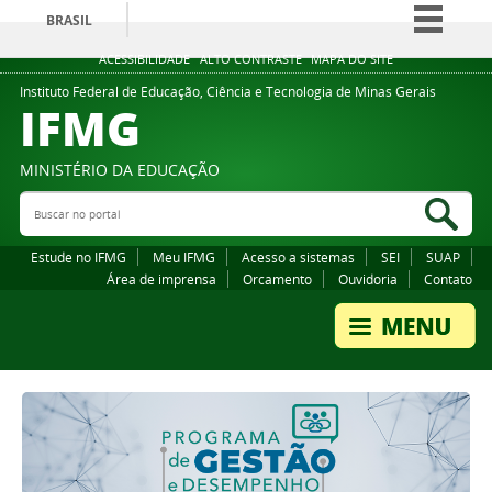
BRASIL
Simplifique!
ACESSIBILIDADE
ALTO CONTRASTE
MAPA DO SITE
Comunica BR
Instituto Federal de Educação, Ciência e Tecnologia de Minas Gerais
IFMG
Participe
Acesso à informação
MINISTÉRIO DA EDUCAÇÃO
Legislação
Buscar no portal
Bus
Canais
Estude no IFMG
Meu IFMG
Acesso a sistemas
SEI
SUAP
Área de imprensa
Orcamento
Ouvidoria
Contato