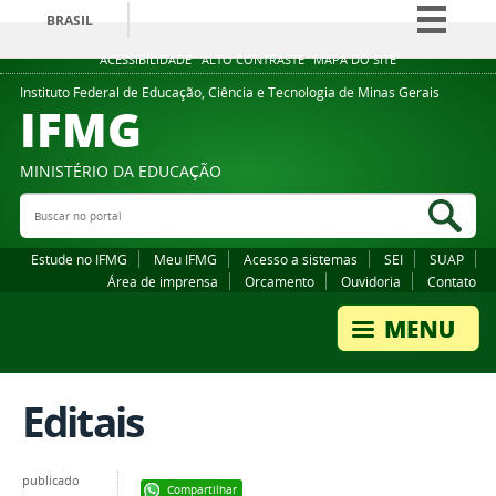
BRASIL
Simplifique!
ACESSIBILIDADE
ALTO CONTRASTE
MAPA DO SITE
Comunica BR
Instituto Federal de Educação, Ciência e Tecnologia de Minas Gerais
IFMG
Participe
Acesso à informação
MINISTÉRIO DA EDUCAÇÃO
Legislação
Buscar no portal
Bus
Canais
Estude no IFMG
Meu IFMG
Acesso a sistemas
SEI
SUAP
Área de imprensa
Orcamento
Ouvidoria
Contato
Editais
publicado
Compartilhar