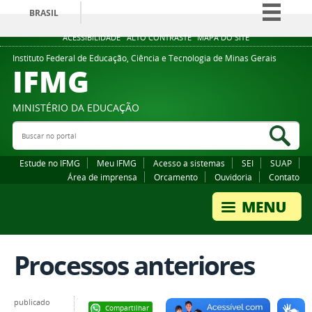
BRASIL
Simplifique!
ACESSIBILIDADE
ALTO CONTRASTE
MAPA DO SITE
Comunica BR
Instituto Federal de Educação, Ciência e Tecnologia de Minas Gerais
IFMG
Participe
Acesso à informação
MINISTÉRIO DA EDUCAÇÃO
Legislação
Buscar no portal
Bus
Canais
Estude no IFMG
Meu IFMG
Acesso a sistemas
SEI
SUAP
Área de imprensa
Orcamento
Ouvidoria
Contato
Processos anteriores
publicado
Compartilhar