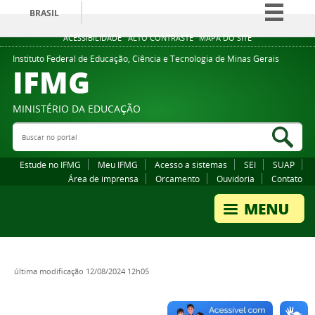
BRASIL
Simplifique!
ACESSIBILIDADE
ALTO CONTRASTE
MAPA DO SITE
Comunica BR
Instituto Federal de Educação, Ciência e Tecnologia de Minas Gerais
IFMG
Participe
Acesso à informação
MINISTÉRIO DA EDUCAÇÃO
Legislação
Buscar no portal
Bus
Canais
Estude no IFMG
Meu IFMG
Acesso a sistemas
SEI
SUAP
Área de imprensa
Orcamento
Ouvidoria
Contato
última modificação
12/08/2024 12h05