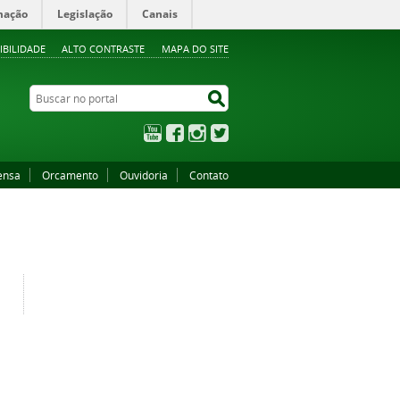
mação
Legislação
Canais
IBILIDADE
ALTO CONTRASTE
MAPA DO SITE
Buscar no portal
Buscar no portal
YouTube
Facebook
Instagram
Twitter
ensa
Orcamento
Ouvidoria
Contato