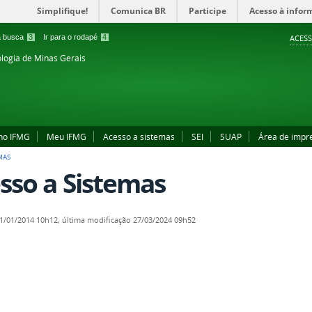
Simplifique!
Comunica BR
Participe
Acesso à infor
 a busca
3
Ir para o rodapé
4
ACESS
ologia de Minas Gerais
no IFMG
Meu IFMG
Acesso a sistemas
SEI
SUAP
Área de impr
MAS
sso a Sistemas
1/01/2014 10h12,
última modificação
27/03/2024 09h52