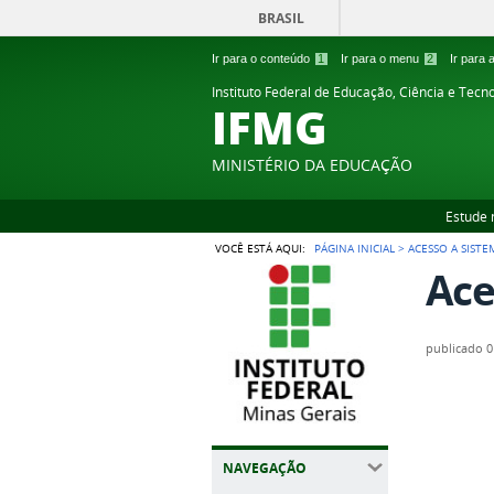
BRASIL
Ir para o conteúdo
1
Ir para o menu
2
Ir para
Instituto Federal de Educação, Ciência e Tecn
IFMG
MINISTÉRIO DA EDUCAÇÃO
Estude 
VOCÊ ESTÁ AQUI:
PÁGINA INICIAL
>
ACESSO A SISTE
Ace
publicado
0
NAVEGAÇÃO