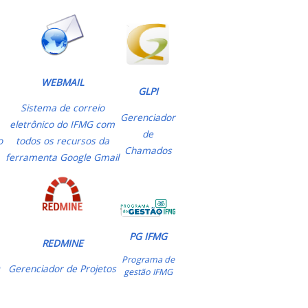
WEBMAIL
GLPI
Sistema de correio
Gerenciador
eletrônico do IFMG com
de
o
todos os recursos da
Chamados
ferramenta Google Gmail
PG IFMG
REDMINE
Programa de
O
Gerenciador de Projetos
gestão IFMG