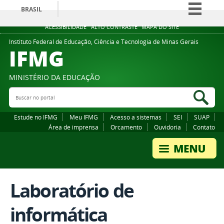
BRASIL
Simplifique!
ACESSIBILIDADE
ALTO CONTRASTE
MAPA DO SITE
Comunica BR
Instituto Federal de Educação, Ciência e Tecnologia de Minas Gerais
IFMG
Participe
Acesso à informação
MINISTÉRIO DA EDUCAÇÃO
Legislação
Buscar no portal
Bus
Canais
Estude no IFMG
Meu IFMG
Acesso a sistemas
SEI
SUAP
Área de imprensa
Orcamento
Ouvidoria
Contato
Laboratório de
informática