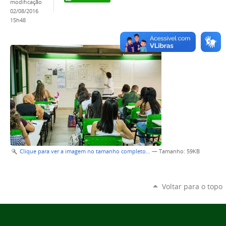
modificação
02/08/2016
15h48
Clique para ver a imagem no tamanho completo…
—
Tamanho
: 59KB
Voltar para o topo