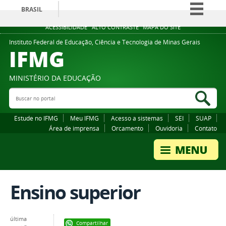
BRASIL
Simplifique!
ACESSIBILIDADE
ALTO CONTRASTE
MAPA DO SITE
Comunica BR
Instituto Federal de Educação, Ciência e Tecnologia de Minas Gerais
IFMG
Participe
Acesso à informação
MINISTÉRIO DA EDUCAÇÃO
Legislação
Buscar no portal
Bus
Canais
Estude no IFMG
Meu IFMG
Acesso a sistemas
SEI
SUAP
Área de imprensa
Orcamento
Ouvidoria
Contato
Ensino superior
última
Compartilhar