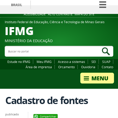
BRASIL
Simplifique!
ACESSIBILIDADE
ALTO CONTRASTE
MAPA DO SITE
Comunica BR
Instituto Federal de Educação, Ciência e Tecnologia de Minas Gerais
IFMG
Participe
Acesso à informação
MINISTÉRIO DA EDUCAÇÃO
Legislação
Buscar no portal
Bus
Canais
Estude no IFMG
Meu IFMG
Acesso a sistemas
SEI
SUAP
Área de imprensa
Orcamento
Ouvidoria
Contato
Cadastro de fontes
publicado
Compartilhar