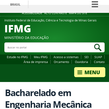
BRASIL
Simplifique!
ACESSIBILIDADE
ALTO CONTRASTE
MAPA DO SITE
Comunica BR
Instituto Federal de Educação, Ciência e Tecnologia de Minas Gerais
IFMG
Participe
Acesso à informação
MINISTÉRIO DA EDUCAÇÃO
Legislação
Buscar no portal
Bus
Canais
Estude no IFMG
Meu IFMG
Acesso a sistemas
SEI
SUAP
Área de imprensa
Orcamento
Ouvidoria
Contato
Bacharelado em
Engenharia Mecânica