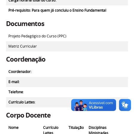
Carga horária total do curso:
Pré-requisito
: Para quem já concluiu o Ensino Fundamental
Documentos
Projeto Pedagógico do Curso (PPC)
Matriz Curricular
Coordenação
Coordenador:
E-mail
:
Telefone
:
Currículo Lattes
:
Corpo Docente
Nome
Currículo
Titulação
Disciplinas
Lattes
Ministradas