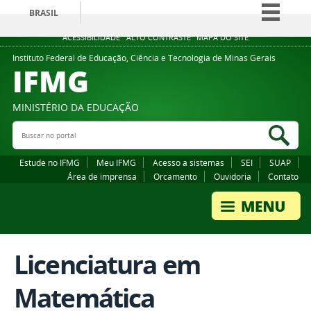
BRASIL
Simplifique!
ACESSIBILIDADE
ALTO CONTRASTE
MAPA DO SITE
Comunica BR
Instituto Federal de Educação, Ciência e Tecnologia de Minas Gerais
IFMG
Participe
Acesso à informação
MINISTÉRIO DA EDUCAÇÃO
Legislação
Buscar no portal
Bus
Canais
Estude no IFMG
Meu IFMG
Acesso a sistemas
SEI
SUAP
Área de imprensa
Orcamento
Ouvidoria
Contato
Licenciatura em
Matemática