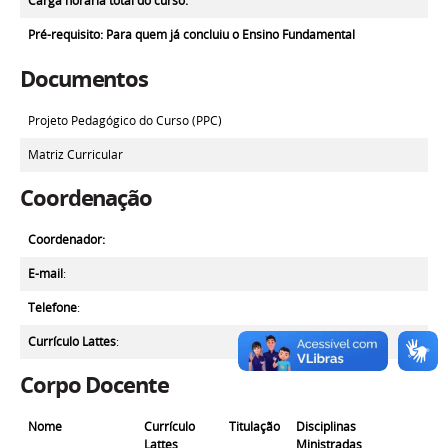
Carga horária total do curso:
Pré-requisito
: Para quem já concluiu o Ensino Fundamental
Documentos
Projeto Pedagógico do Curso (PPC)
Matriz Curricular
Coordenação
Coordenador:
E-mail
:
Telefone
:
Currículo Lattes
:
Corpo Docente
Nome
Currículo
Titulação
Disciplinas
Lattes
Ministradas