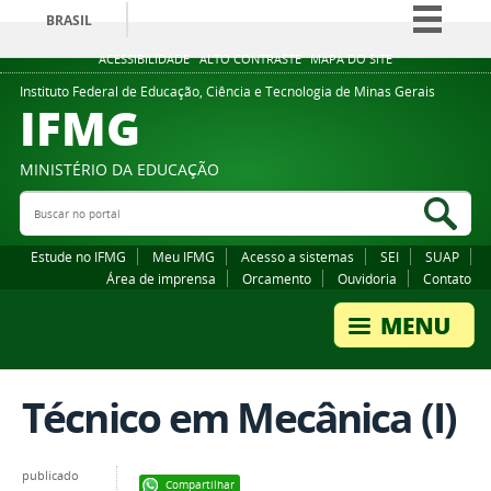
BRASIL
Simplifique!
ACESSIBILIDADE
ALTO CONTRASTE
MAPA DO SITE
Comunica BR
Instituto Federal de Educação, Ciência e Tecnologia de Minas Gerais
IFMG
Participe
Acesso à informação
MINISTÉRIO DA EDUCAÇÃO
Legislação
Buscar no portal
Bus
Canais
Estude no IFMG
Meu IFMG
Acesso a sistemas
SEI
SUAP
Área de imprensa
Orcamento
Ouvidoria
Contato
Técnico em Mecânica (I)
publicado
Compartilhar