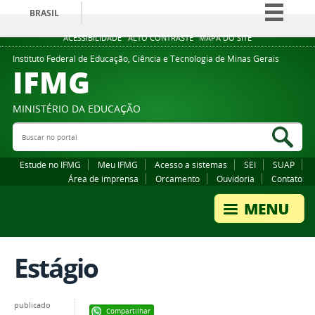
BRASIL
Simplifique!
ACESSIBILIDADE
ALTO CONTRASTE
MAPA DO SITE
Comunica BR
Instituto Federal de Educação, Ciência e Tecnologia de Minas Gerais
IFMG
Participe
Acesso à informação
MINISTÉRIO DA EDUCAÇÃO
Legislação
Buscar no portal
Bus
Canais
Estude no IFMG
Meu IFMG
Acesso a sistemas
SEI
SUAP
Área de imprensa
Orcamento
Ouvidoria
Contato
Estágio
publicado
Compartilhar